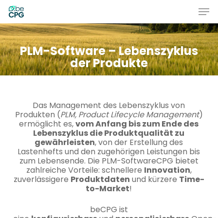
Skip
Men
to
main
Close
content
Menu
PLM-Software – Lebenszyklus
der Produkte
Das Management des Lebenszyklus von
Produkten (
PLM, Product Lifecycle Management
)
ermöglicht es,
vom Anfang bis zum Ende des
Lebenszyklus die Produktqualität zu
gewährleisten
, von der Erstellung des
Lastenhefts und den zugehörigen Leistungen bis
zum Lebensende. Die PLM-SoftwareCPG bietet
zahlreiche Vorteile: schnellere
Innovation
,
zuverlässigere
Produktdaten
und kürzere
Time-
to-Market
!
beCPG ist