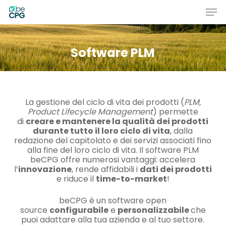
Skip
Men
to
main
Close
content
Menu
Software PLM
La gestione del ciclo di vita dei prodotti (
PLM,
Product Lifecycle Management
) permette
di
creare e mantenere la qualità dei prodotti
durante tutto il loro ciclo di vita
, dalla
redazione del capitolato e dei servizi associati fino
alla fine del loro ciclo di vita. Il software PLM
beCPG offre numerosi vantaggi: accelera
l’
innovazione
, rende affidabili i
dati dei prodotti
e riduce il
time-to-market
!
beCPG è un software open
source
configurabile
e
personalizzabile
che
puoi adattare alla tua azienda e al tuo settore.