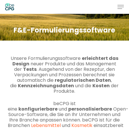
Skip
Men
to
main
Close
content
Menu
F&E-Formulierungssoftware
Unsere Formulierungssoftware
erleichtert das
Design
neuer Produkte und das Management
der
Tests
. Ausgehend von der Rezeptur, den
Verpackungen und Prozessen berechnet sie
automatisch die
regulatorischen Daten
,
die
Kennzeichnungsdaten
und die
Kosten
der
Produkte.
beCPG ist
eine
konfigurierbare
und
personalisierbare
Open-
Source-Software, die Sie an Ihr Unternehmen und
Ihre Branche anpassen können. beCPG ist für die
Branchen
Lebensmittel
und
Kosmetik
einsatzbereit