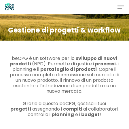
Skip
Men
to
main
Close
content
Menu
Gestione di progetti & workflow
beCPG è un software per lo
sviluppo di nuovi
prodotti
(NPD). Permette di gestire i
processi
, i
planning e il
portafoglio di prodotti
. Copre il
processo completo di immissione sul mercato di
un nuovo prodotto, il rinnovo di un prodotto
esistente o l’introduzione di un prodotto su un
nuovo mercato.
Grazie a questo beCPG, gestisci i tuoi
progetti
assegnando i
compiti
ai collaboratori,
controlla i
planning
e i
budget
!