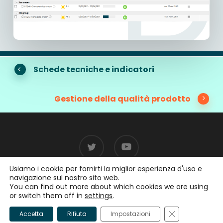
Schede tecniche e indicatori
Gestione della qualità prodotto
twitter
youtube
Usiamo i cookie per fornirti la miglior esperienza d'uso e
navigazione sul nostro sito web.
You can find out more about which cookies we are using
© 2026 beCPG.
or switch them off in
settings
.
Close GDPR Co
Accetta
Rifiuta
Impostazioni