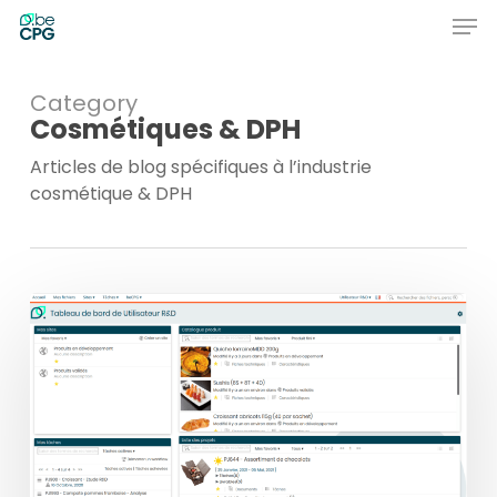
Skip
Men
to
main
Close
content
Menu
Category
Cosmétiques & DPH
Articles de blog spécifiques à l’industrie
cosmétique & DPH
beCPG
présente
la
nouvelle
version
3.2
de
son
PLM