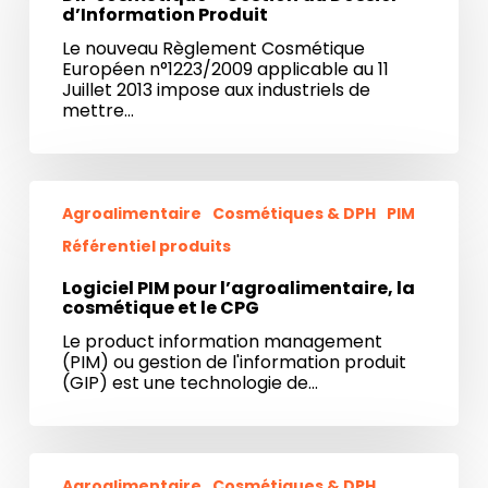
du
d’Information Produit
Dossier
Le nouveau Règlement Cosmétique
d’Information
Européen n°1223/2009 applicable au 11
Produit
Juillet 2013 impose aux industriels de
mettre…
Logiciel
PIM
Agroalimentaire
Cosmétiques & DPH
PIM
pour
Référentiel produits
l’agroalimentaire,
la
Logiciel PIM pour l’agroalimentaire, la
cosmétique
cosmétique et le CPG
et
le
Le product information management
CPG
(PIM) ou gestion de l'information produit
(GIP) est une technologie de…
Éco-
conception
Agroalimentaire
Cosmétiques & DPH