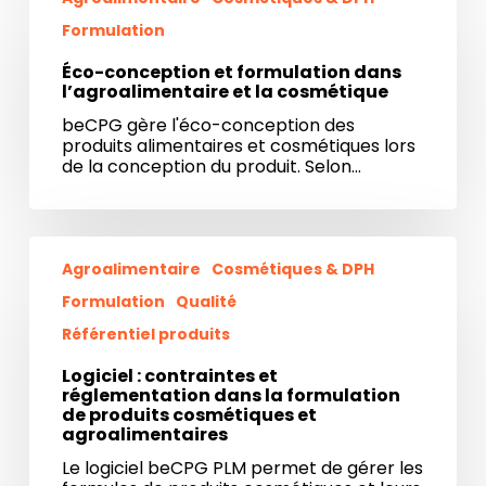
et
Formulation
formulation
dans
Éco-conception et formulation dans
l’agroalimentaire
l’agroalimentaire et la cosmétique
et
la
beCPG gère l'éco-conception des
cosmétique
produits alimentaires et cosmétiques lors
de la conception du produit. Selon…
Logiciel
:
Agroalimentaire
Cosmétiques & DPH
contraintes
Formulation
Qualité
et
réglementation
Référentiel produits
dans
la
Logiciel : contraintes et
formulation
réglementation dans la formulation
de
de produits cosmétiques et
produits
agroalimentaires
cosmétiques
Le logiciel beCPG PLM permet de gérer les
et