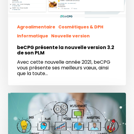
Agroalimentaire
Cosmétiques & DPH
Informatique
Nouvelle version
beCPG présente la nouvelle version 3.2
de son PLM
Avec cette nouvelle année 2021, beCPG
vous présente ses meilleurs vœux, ainsi
que la toute…
Accélérez
votre
transformation
digitale
avec
le
PLM