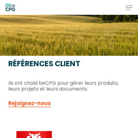
Skip
Men
to
main
Close
content
Menu
RÉFÉRENCES
CLIENT
Ils ont choisi beCPG pour gérer leurs produits,
leurs projets et leurs documents.
Rejoignez-nous